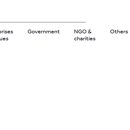
prises
Government
NGO &
Others
ques
charities