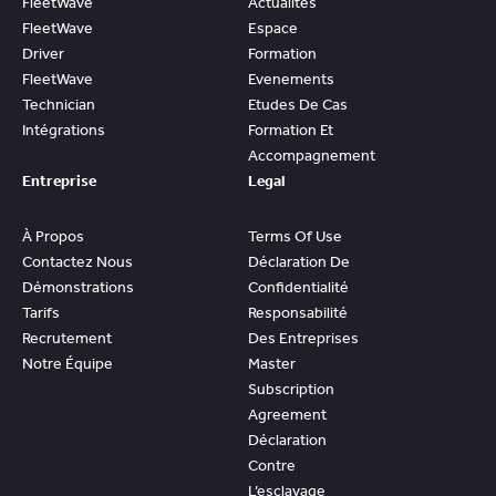
FleetWave
Actualités
FleetWave
Espace
Driver
Formation
FleetWave
Evenements
Technician
Etudes De Cas
Intégrations
Formation Et
Accompagnement
Entreprise
Legal
À Propos
Terms Of Use
Contactez Nous
Déclaration De
Démonstrations
Confidentialité
Tarifs
Responsabilité
Recrutement
Des Entreprises
Notre Équipe
Master
Subscription
Agreement
Déclaration
Contre
L’esclavage